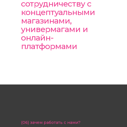
сотрудничеству с
концептуальными
магазинами,
универмагами и
онлайн-
платформами
(06)
зачем работать с нами?