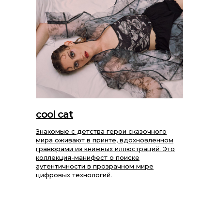
cool cat
Знакомые с детства герои сказочного
мира оживают в принте, вдохновленном
гравюрами из книжных иллюстраций. Это
коллекция-манифест о поиске
аутентичности в прозрачном мире
цифровых технологий.