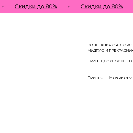
Скидки до 80%
Скидки до 80%
КОЛЛЕКЦИЯ С АВТОРСК
МУДРУЮ И ПРЕКРАСНУ
ПРИНТ ВДОХНОВЛЕН Г
Принт
Материал
НОВАЯ КОЛЛЕКЦИЯ SS'26
КАТАЛОГ
СКИДКИ ДО 80%
ЛУКБУК