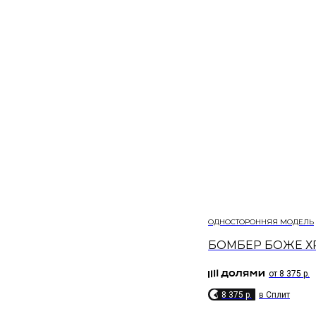
ПОДАРОЧНАЯ КАРТА
КАРТА ЛОЯЛЬНОСТИ
О НАС
КОНТАКТЫ
+7 985 266 02 76
ОДНОСТОРОННЯЯ МОДЕЛЬ
БОМБЕР БОЖЕ Х
от 8 375 р.
8 375 p.
в Сплит