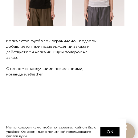
Количество футболок ограничено - подарок
добавляется при подтверждении заказа и
действует при наличии. Один подарок на
заказ.
С теплом и наилучшими пожеланиями,
команда eve&esther
Мы используем куки, чтобы пользоваться сайтом было
ОК
удобнее.
Ознакомиться с политикой использования
©
2019-2026
Eve&Esther.ru
+7 985 266 02
файлов куки