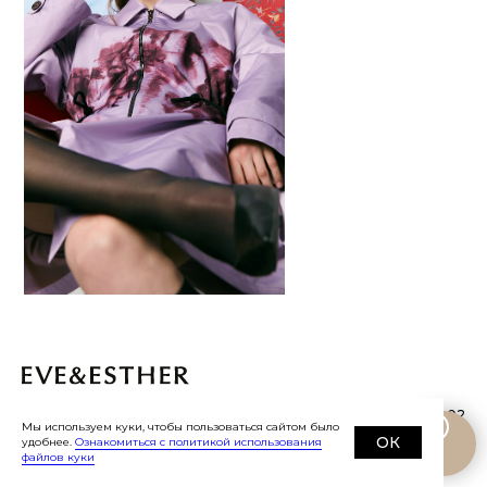
©
2019-2026
Eve&Esther.ru
+7 985 266 02
Мы используем куки, чтобы пользоваться сайтом было
76
ОК
удобнее.
Ознакомиться с политикой использования
файлов куки