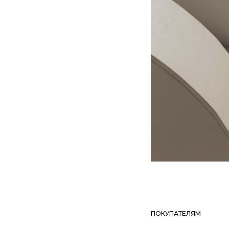
АРХИВЫ МОДЫ EVSTHR
МАГИЯ В ЦВЕТАХ
ШАЛЬНАЯ ПРИНЦЕССА 2.0
С ЛЮБОВЬЮ
КРУТЫЕ КОТЫ
НА РАЙОНЕ
АУТЕНТИКА
ВЕЧЕРИНКА С ДРАКОНОМ
УРОВЕНЬ 69
КОТ-СЕРФЁР
МЕЧТАЙ
БОЖЕ ХРАНИ ПРИНЦЕССУ
РОМАШКОВЫЕ ПОЛЯ
МИР ПРИНЦЕСС
СТИХИЯ ПРИНЦЕССЫ II
ПОКУПАТЕЛЯМ
СТИХИЯ ПРИНЦЕССЫ I