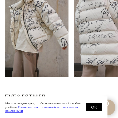
Мы используем куки, чтобы пользоваться сайтом было
©
2019-2026
Eve&Esther.ru
+7 985 266 02
ОК
удобнее.
Ознакомиться с политикой использования
файлов куки
76