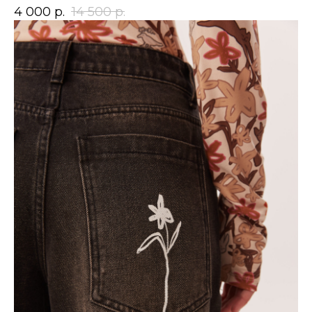
4 000
р.
14 500
р.