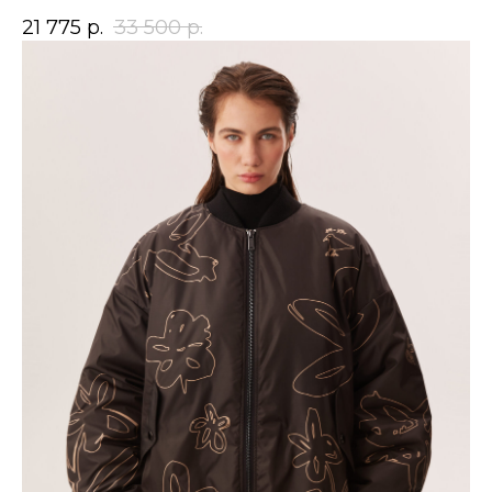
21 775
р.
33 500
р.