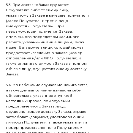
5.3. При доставке Заказ вручается
Покупателю либо третьему лицу,
указанному в Заказе в качестве получателя
(далее Покупатель и третье лицо
именуются «Получатель»). При
невозможности получения Заказа,
оплаченного посредством наличного
расчета, указанными выше лицами, Заказ
может быть вручен лицу, который может
предоставить сведения о Заказе (номер
отправления и/или ФИО Получателя), а
также оплатить стоимость Заказа в полном
объеме лицу, осуществляющему доставку
Заказа.
5.4. Во избежание случаев мошенничества,
а также для выполнения взятых на себя
обязательств, указанных в пункте 5
настоящих Правил, при вручении
предоплаченного Заказа лицо,
осуществляющее доставку Заказа, вправе
затребовать документ, удостоверяющий
личность Получателя, а также указать тип и
номер предоставленного Получателем
документа на квитанции к Заказу. Продавец