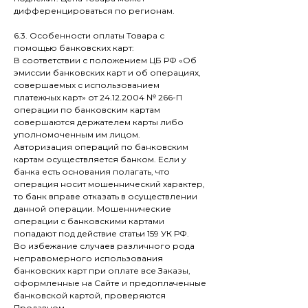
дифференцироваться по регионам.
6.3. Особенности оплаты Товара с
помощью банковских карт:
В соответствии с положением ЦБ РФ «Об
эмиссии банковских карт и об операциях,
совершаемых с использованием
платежных карт» от 24.12.2004 № 266-П
операции по банковским картам
совершаются держателем карты либо
уполномоченным им лицом.
Авторизация операций по банковским
картам осуществляется банком. Если у
банка есть основания полагать, что
операция носит мошеннический характер,
то банк вправе отказать в осуществлении
данной операции. Мошеннические
операции с банковскими картами
попадают под действие статьи 159 УК РФ.
Во избежание случаев различного рода
неправомерного использования
банковских карт при оплате все Заказы,
оформленные на Сайте и предоплаченные
банковской картой, проверяются
Продавцом.