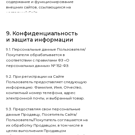
содержание и функционирование
внешних сайтов, ссылающихся на
настоящий Сайт.
9. Конфиден-циальность
и защита информации
9. Конфиденциальность
и защита информации
9.1. Персональные данные Пользователя/
Покупателя обрабатывается в
соответствии с правилами ФЗ «О
персональных данных» № 152-ФЗ.
9.2. При регистрации на Сайте
Пользователь предоставляет следующую
информацию: Фамилия, Имя, Отчество,
контактный номер телефона, адрес
электронной почты, и выбранный товар.
9.3. Предоставляя свои персональные
данные Продавцу, Посетитель Сайта/
Пользователь/Покупатель соглашается на
их обработку Продавцом, в том числе в
целях выполнения Продавцом