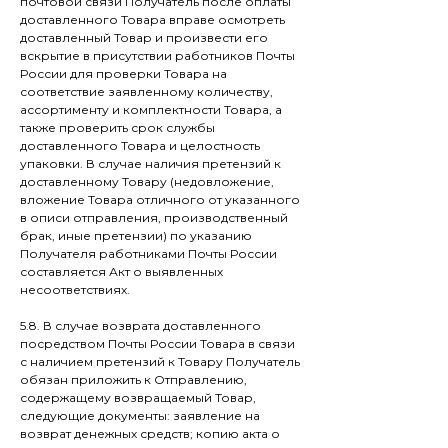
почтовой связи Получатель после оплаты
доставленного Товара вправе осмотреть
доставленный Товар и произвести его
вскрытие в присутствии работников Почты
России для проверки Товара на
соответствие заявленному количеству,
ассортименту и комплектности Товара, а
также проверить срок службы
доставленного Товара и целостность
упаковки. В случае наличия претензий к
доставленному Товару (недовложение,
вложение Товара отличного от указанного
в описи отправления, производственный
брак, иные претензии) по указанию
Получателя работниками Почты России
составляется Акт о выявленных
несоответствиях.
5.8. В случае возврата доставленного
посредством Почты России Товара в связи
с наличием претензий к Товару Получатель
обязан приложить к Отправлению,
содержащему возвращаемый Товар,
следующие документы: заявление на
возврат денежных средств; копию акта о