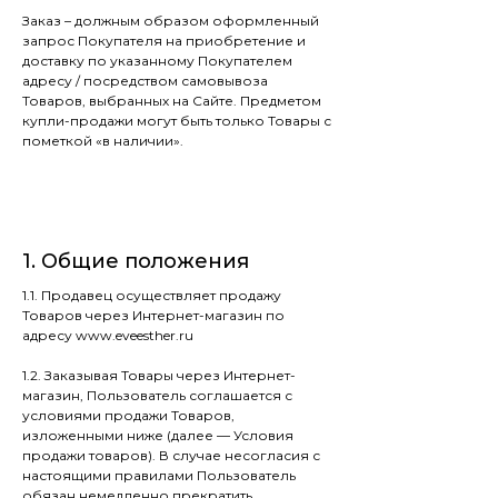
Заказ – должным образом оформленный
запрос Покупателя на приобретение и
доставку по указанному Покупателем
адресу / посредством самовывоза
Товаров, выбранных на Сайте. Предметом
купли-продажи могут быть только Товары с
пометкой «в наличии».
1. Общие положения
1.1. Продавец осуществляет продажу
Товаров через Интернет-магазин по
адресу www.eveesther.ru
1.2. Заказывая Товары через Интернет-
магазин, Пользователь соглашается с
условиями продажи Товаров,
изложенными ниже (далее — Условия
продажи товаров). В случае несогласия с
настоящими правилами Пользователь
обязан немедленно прекратить