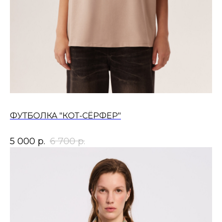
ФУТБОЛКА "КОТ-СЁРФЕР"
5 000
р.
6 700
р.