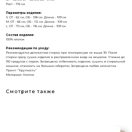
Рост - 176 см
Параметры изделия:
S: ОТ - 62 см, ОБ - 108 см. Длина - 109 см
M: ОТ - 66 см, ОБ - 112 см. Длина - 109 см
L: ОТ - 70 см, ОБ - 116 см. Длина - 109 см
Состав изделия:
100% хлопок
Рекомендации по уходу:
Рекомендуется деликатная стирка при температуре не выше 30. После
стирки сразу сушка изделия в расправленном виде на вешалке. Утюжка до
150 градусов с паром. Запрещено: отбеливать изделие, сушить в стиральной
машине, отжимать на больших оборотах. Запрещена любая химчистка.
Принт: "Хрупкость"
Материал: Хлопок
Смотрите также