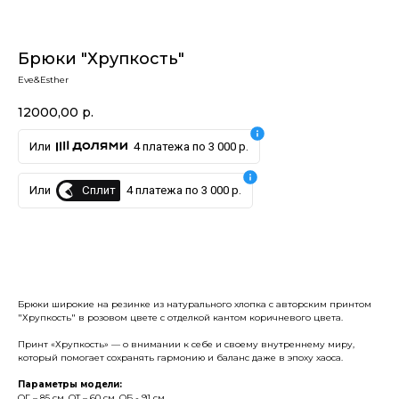
Брюки "Хрупкость"
Eve&Esther
12000,00
р.
Или
4 платежа по 3 000 р.
Сплит
Или
4 платежа по 3 000 р.
Купить
Брюки широкие на резинке из натурального хлопка с авторским принтом
"Хрупкость" в розовом цвете с отделкой кантом коричневого цвета.
Принт «Хрупкость» — о внимании к себе и своему внутреннему миру,
который помогает сохранять гармонию и баланс даже в эпоху хаоса.
Параметры модели:
ОГ – 85 см, ОТ – 60 см, ОБ - 91 см