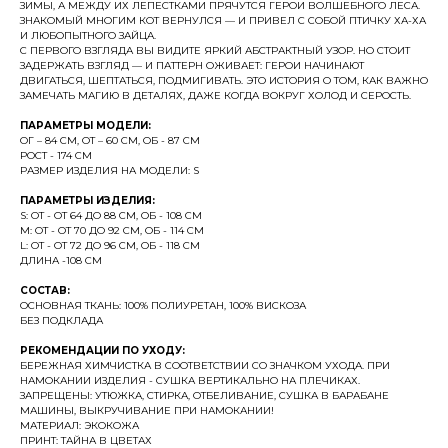
ЗИМЫ, А МЕЖДУ ИХ ЛЕПЕСТКАМИ ПРЯЧУТСЯ ГЕРОИ ВОЛШЕБНОГО ЛЕСА.
ЗНАКОМЫЙ МНОГИМ КОТ ВЕРНУЛСЯ — И ПРИВЕЛ С СОБОЙ ПТИЧКУ ХА-ХА
И ЛЮБОПЫТНОГО ЗАЙЦА.
С ПЕРВОГО ВЗГЛЯДА ВЫ ВИДИТЕ ЯРКИЙ АБСТРАКТНЫЙ УЗОР. НО СТОИТ
ЗАДЕРЖАТЬ ВЗГЛЯД — И ПАТТЕРН ОЖИВАЕТ: ГЕРОИ НАЧИНАЮТ
ДВИГАТЬСЯ, ШЕПТАТЬСЯ, ПОДМИГИВАТЬ. ЭТО ИСТОРИЯ О ТОМ, КАК ВАЖНО
ЗАМЕЧАТЬ МАГИЮ В ДЕТАЛЯХ, ДАЖЕ КОГДА ВОКРУГ ХОЛОД И СЕРОСТЬ.
ПАРАМЕТРЫ МОДЕЛИ:
ОГ – 84 СМ, ОТ – 60 СМ, ОБ - 87 СМ
РОСТ - 174 СМ
РАЗМЕР ИЗДЕЛИЯ НА МОДЕЛИ: S
ПАРАМЕТРЫ ИЗДЕЛИЯ:
S: ОТ - ОТ 64 ДО 88 СМ, ОБ - 108 СМ
M: ОТ - ОТ 70 ДО 92 СМ, ОБ - 114 СМ
L: ОТ - ОТ 72 ДО 96 СМ, ОБ - 118 СМ
ДЛИНА -108 СМ
СОСТАВ:
ОСНОВНАЯ ТКАНЬ: 100% ПОЛИУРЕТАН, 100% ВИСКОЗА
БЕЗ ПОДКЛАДА
РЕКОМЕНДАЦИИ ПО УХОДУ:
БЕРЕЖНАЯ ХИМЧИСТКА В СООТВЕТСТВИИ СО ЗНАЧКОМ УХОДА. ПРИ
НАМОКАНИИ ИЗДЕЛИЯ - СУШКА ВЕРТИКАЛЬНО НА ПЛЕЧИКАХ.
ЗАПРЕЩЕНЫ: УТЮЖКА, СТИРКА, ОТБЕЛИВАНИЕ, СУШКА В БАРАБАНЕ
МАШИНЫ, ВЫКРУЧИВАНИЕ ПРИ НАМОКАНИИ!
МАТЕРИАЛ: ЭКОКОЖА
ПРИНТ: ТАЙНА В ЦВЕТАХ