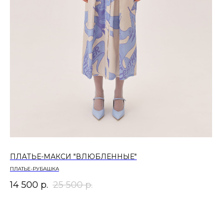
ПЛАТЬЕ-МАКСИ "ВЛЮБЛЕННЫЕ"
СВ
ПЛАТЬЕ-РУБАШКА
МО
14 500
р.
25 500
р.
17