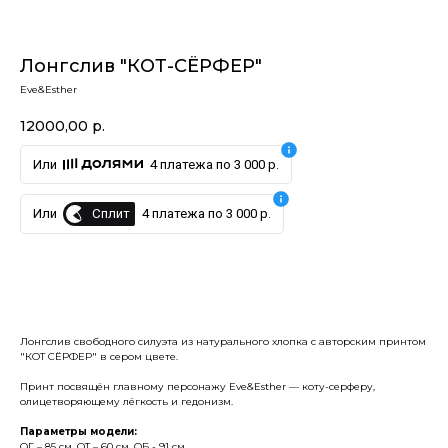
Лонгслив "КОТ-СЁРФЕР"
Eve&Esther
12000,00
р.
Или
4 платежа по 3 000 р.
Сплит
Или
4 платежа по 3 000 р.
Купить
Лонгслив свободного силуэта из натурального хлопка с авторским принтом
"КОТ СЁРФЕР" в сером цвете.
Принт посвящён главному персонажу Eve&Esther — коту-серферу,
олицетворяющему лёгкость и гедонизм.
Параметры модели:
ОГ – 85 см, ОТ – 60 см, ОБ - 91 см