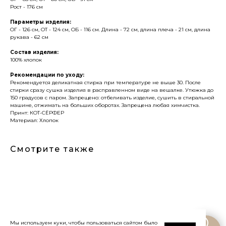
Рост - 176 см
Параметры изделия:
ОГ - 126 см, ОТ - 124 см, ОБ - 116 см. Длина - 72 см, длина плеча - 21 см, длина
рукава - 62 см
Состав изделия:
100% хлопок
Рекомендации по уходу:
Рекомендуется деликатная стирка при температуре не выше 30. После
стирки сразу сушка изделия в расправленном виде на вешалке. Утюжка до
150 градусов с паром. Запрещено: отбеливать изделие, сушить в стиральной
машине, отжимать на больших оборотах. Запрещена любая химчистка.
Принт: КОТ-СЁРФЕР
Материал: Хлопок
Смотрите также
Мы используем куки, чтобы пользоваться сайтом было