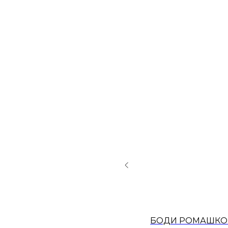
БРЮКИ "ТАЙНА В ЦВЕТАХ"
БОДИ РОМАШКО