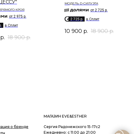
ЦЕССУ"
МОДЕЛЬ D-СИЛУЭТА
ПРЯМОГО КРОЯ
от 2 725 р.
от 2 975 р.
2 725 p.
в Сплит
p.
в Сплит
10 900
р.
18 900
р.
р.
18 900
р.
МАГАЗИН EVE&ESTHER
ация о бренде
Сергия Радонежского 15-17с2
Ежедневно: с 11:00 до 21:00
иты