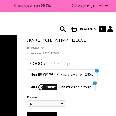
Скидки до 80%
Скидки до 80%
0
КОРЗИНА
ЖАКЕТ "СИЛА ПРИНЦЕССЫ"
Eve&Esther
Артикул:
SS25-105-3L
17 000
р.
33 500
р.
Или
4 платежа по 4 250 р.
Сплит
Или
4 платежа по 4 250 р.
Размер