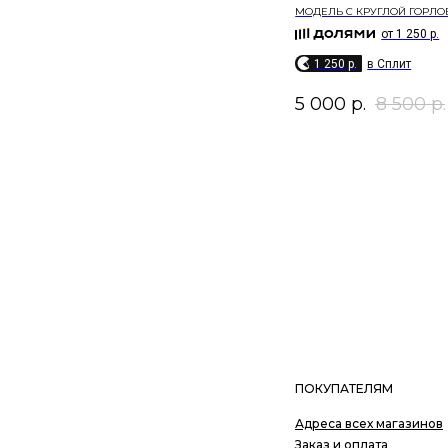
МОДЕЛЬ D-СИЛУЭТА
МОДЕЛЬ С КРУГЛОЙ ГОРЛ
4 725 p.
в Сплит
от 1 250 р.
от 4 725 р.
1 250 p.
в Сплит
от 4 725 р.
5 000
р.
8 500
р.
4 725 p.
в Сплит
18 900
р.
ПОКУПАТЕЛЯМ
Адреса всех магазинов
Заказ и оплата