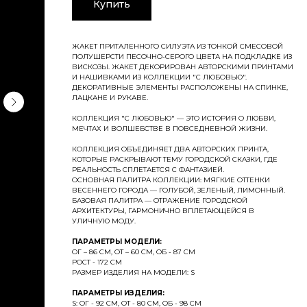
Купить
ЖАКЕТ ПРИТАЛЕННОГО СИЛУЭТА ИЗ ТОНКОЙ СМЕСОВОЙ
ПОЛУШЕРСТИ ПЕСОЧНО-СЕРОГО ЦВЕТА НА ПОДКЛАДКЕ ИЗ
ВИСКОЗЫ. ЖАКЕТ ДЕКОРИРОВАН АВТОРСКИМИ ПРИНТАМИ
И НАШИВКАМИ ИЗ КОЛЛЕКЦИИ "С ЛЮБОВЬЮ".
ДЕКОРАТИВНЫЕ ЭЛЕМЕНТЫ РАСПОЛОЖЕНЫ НА СПИНКЕ,
ЛАЦКАНЕ И РУКАВЕ.
КОЛЛЕКЦИЯ "С ЛЮБОВЬЮ" — ЭТО ИСТОРИЯ О ЛЮБВИ,
МЕЧТАХ И ВОЛШЕБСТВЕ В ПОВСЕДНЕВНОЙ ЖИЗНИ.
КОЛЛЕКЦИЯ ОБЪЕДИНЯЕТ ДВА АВТОРСКИХ ПРИНТА,
КОТОРЫЕ РАСКРЫВАЮТ ТЕМУ ГОРОДСКОЙ СКАЗКИ, ГДЕ
РЕАЛЬНОСТЬ СПЛЕТАЕТСЯ С ФАНТАЗИЕЙ.
ОСНОВНАЯ ПАЛИТРА КОЛЛЕКЦИИ: МЯГКИЕ ОТТЕНКИ
ВЕСЕННЕГО ГОРОДА — ГОЛУБОЙ, ЗЕЛЕНЫЙ, ЛИМОННЫЙ.
БАЗОВАЯ ПАЛИТРА — ОТРАЖЕНИЕ ГОРОДСКОЙ
АРХИТЕКТУРЫ, ГАРМОНИЧНО ВПЛЕТАЮЩЕЙСЯ В
УЛИЧНУЮ МОДУ.
ПАРАМЕТРЫ МОДЕЛИ:
ОГ – 86 СМ, ОТ – 60 СМ, ОБ - 87 СМ
РОСТ - 172 СМ
РАЗМЕР ИЗДЕЛИЯ НА МОДЕЛИ: S
ПАРАМЕТРЫ ИЗДЕЛИЯ:
S: ОГ - 92 СМ, ОТ - 80 СМ, ОБ - 98 СМ