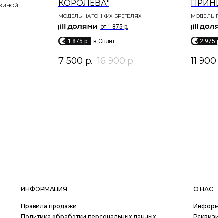
КОРОЛЕВА"
ПРИН
ОВИНОЙ
МОДЕЛЬ НА ТОНКИХ БРЕТЕЛЯХ
МОДЕЛЬ 
от 1 875 р.
1 875 p.
в Сплит
2 975 
7 500
р.
16 900
р.
11 900
ИНФОРМАЦИЯ
О НАС
Правила продажи
Информ
Политика обработки персональных данных
Реквиз