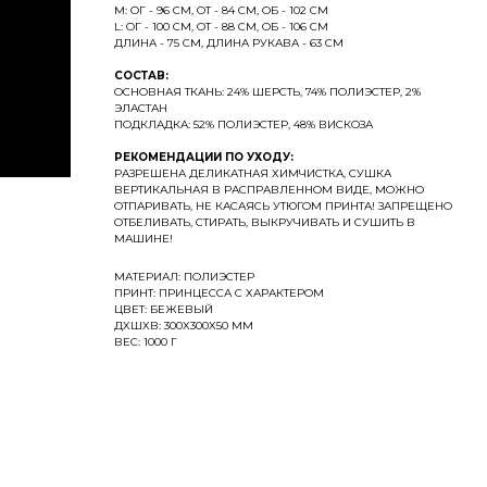
M: ОГ - 96 СМ, ОТ - 84 СМ, ОБ - 102 СМ
L: ОГ - 100 СМ, ОТ - 88 СМ, ОБ - 106 СМ
ДЛИНА - 75 СМ, ДЛИНА РУКАВА - 63 СМ
СОСТАВ:
ОСНОВНАЯ ТКАНЬ: 24% ШЕРСТЬ, 74% ПОЛИЭСТЕР, 2%
ЭЛАСТАН
ПОДКЛАДКА: 52% ПОЛИЭСТЕР, 48% ВИСКОЗА
РЕКОМЕНДАЦИИ ПО УХОДУ:
РАЗРЕШЕНА ДЕЛИКАТНАЯ ХИМЧИСТКА, СУШКА
ВЕРТИКАЛЬНАЯ В РАСПРАВЛЕННОМ ВИДЕ, МОЖНО
ОТПАРИВАТЬ, НЕ КАСАЯСЬ УТЮГОМ ПРИНТА! ЗАПРЕЩЕНО
ОТБЕЛИВАТЬ, СТИРАТЬ, ВЫКРУЧИВАТЬ И СУШИТЬ В
МАШИНЕ!
МАТЕРИАЛ: ПОЛИЭСТЕР
ПРИНТ: ПРИНЦЕССА С ХАРАКТЕРОМ
ЦВЕТ: БЕЖЕВЫЙ
ДXШXВ: 300X300X50 ММ
ВЕС: 1000 Г