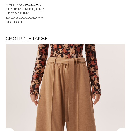
МАТЕРИАЛ: ЭКОКОЖА
ПРИНТ: ТАЙНА В ЦВЕТАХ
ЦВЕТ: ЧЕРНЫЙ
ДXШXВ: 300X300X50 ММ
ВЕС: 1000 Г
СМОТРИТЕ ТАКЖЕ