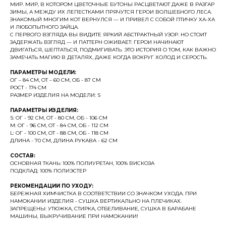
МИР. МИР, В КОТОРОМ ЦВЕТОЧНЫЕ БУТОНЫ РАСЦВЕТАЮТ ДАЖЕ В РАЗГАР
ЗИМЫ, А МЕЖДУ ИХ ЛЕПЕСТКАМИ ПРЯЧУТСЯ ГЕРОИ ВОЛШЕБНОГО ЛЕСА.
ЗНАКОМЫЙ МНОГИМ КОТ ВЕРНУЛСЯ — И ПРИВЕЛ С СОБОЙ ПТИЧКУ ХА-ХА
И ЛЮБОПЫТНОГО ЗАЙЦА.
С ПЕРВОГО ВЗГЛЯДА ВЫ ВИДИТЕ ЯРКИЙ АБСТРАКТНЫЙ УЗОР. НО СТОИТ
ЗАДЕРЖАТЬ ВЗГЛЯД — И ПАТТЕРН ОЖИВАЕТ: ГЕРОИ НАЧИНАЮТ
ДВИГАТЬСЯ, ШЕПТАТЬСЯ, ПОДМИГИВАТЬ. ЭТО ИСТОРИЯ О ТОМ, КАК ВАЖНО
ЗАМЕЧАТЬ МАГИЮ В ДЕТАЛЯХ, ДАЖЕ КОГДА ВОКРУГ ХОЛОД И СЕРОСТЬ.
ПАРАМЕТРЫ МОДЕЛИ:
ОГ – 84 СМ, ОТ – 60 СМ, ОБ - 87 СМ
РОСТ - 174 СМ
РАЗМЕР ИЗДЕЛИЯ НА МОДЕЛИ: S
ПАРАМЕТРЫ ИЗДЕЛИЯ:
S: ОГ - 92 СМ, ОТ - 80 СМ, ОБ - 106 СМ
M: ОГ - 96 СМ, ОТ - 84 СМ, ОБ - 112 СМ
L: ОГ - 100 СМ, ОТ - 88 СМ, ОБ - 118 СМ
ДЛИНА - 70 СМ, ДЛИНА РУКАВА - 62 СМ
СОСТАВ:
ОСНОВНАЯ ТКАНЬ: 100% ПОЛИУРЕТАН, 100% ВИСКОЗА
ПОДКЛАД: 100% ПОЛИЭСТЕР
РЕКОМЕНДАЦИИ ПО УХОДУ:
БЕРЕЖНАЯ ХИМЧИСТКА В СООТВЕТСТВИИ СО ЗНАЧКОМ УХОДА. ПРИ
НАМОКАНИИ ИЗДЕЛИЯ - СУШКА ВЕРТИКАЛЬНО НА ПЛЕЧИКАХ.
ЗАПРЕЩЕНЫ: УТЮЖКА, СТИРКА, ОТБЕЛИВАНИЕ, СУШКА В БАРАБАНЕ
МАШИНЫ, ВЫКРУЧИВАНИЕ ПРИ НАМОКАНИИ!