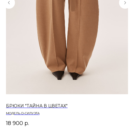
БРЮКИ "ТАЙНА В ЦВЕТАХ"
БР
МОДЕЛЬ D-СИЛУЭТА
МО
18 900
р.
11