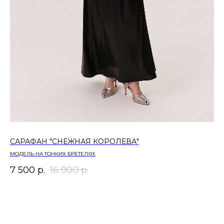
САРАФАН "СНЕЖНАЯ КОРОЛЕВА"
БР
МОДЕЛЬ НА ТОНКИХ БРЕТЕЛЯХ
МО
7 500
р.
16 900
р.
11