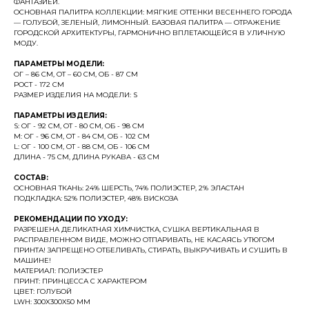
ФАНТАЗИЕЙ.
ОСНОВНАЯ ПАЛИТРА КОЛЛЕКЦИИ: МЯГКИЕ ОТТЕНКИ ВЕСЕННЕГО ГОРОДА
— ГОЛУБОЙ, ЗЕЛЕНЫЙ, ЛИМОННЫЙ. БАЗОВАЯ ПАЛИТРА — ОТРАЖЕНИЕ
ГОРОДСКОЙ АРХИТЕКТУРЫ, ГАРМОНИЧНО ВПЛЕТАЮЩЕЙСЯ В УЛИЧНУЮ
МОДУ.
ПАРАМЕТРЫ МОДЕЛИ:
ОГ – 86 СМ, ОТ – 60 СМ, ОБ - 87 СМ
РОСТ - 172 СМ
РАЗМЕР ИЗДЕЛИЯ НА МОДЕЛИ: S
ПАРАМЕТРЫ ИЗДЕЛИЯ:
S: ОГ - 92 СМ, ОТ - 80 СМ, ОБ - 98 СМ
M: ОГ - 96 СМ, ОТ - 84 СМ, ОБ - 102 СМ
L: ОГ - 100 СМ, ОТ - 88 СМ, ОБ - 106 СМ
ДЛИНА - 75 СМ, ДЛИНА РУКАВА - 63 СМ
СОСТАВ:
ОСНОВНАЯ ТКАНЬ: 24% ШЕРСТЬ, 74% ПОЛИЭСТЕР, 2% ЭЛАСТАН
ПОДКЛАДКА: 52% ПОЛИЭСТЕР, 48% ВИСКОЗА
РЕКОМЕНДАЦИИ ПО УХОДУ:
РАЗРЕШЕНА ДЕЛИКАТНАЯ ХИМЧИСТКА, СУШКА ВЕРТИКАЛЬНАЯ В
РАСПРАВЛЕННОМ ВИДЕ, МОЖНО ОТПАРИВАТЬ, НЕ КАСАЯСЬ УТЮГОМ
ПРИНТА! ЗАПРЕЩЕНО ОТБЕЛИВАТЬ, СТИРАТЬ, ВЫКРУЧИВАТЬ И СУШИТЬ В
МАШИНЕ!
МАТЕРИАЛ: ПОЛИЭСТЕР
ПРИНТ: ПРИНЦЕССА С ХАРАКТЕРОМ
ЦВЕТ: ГОЛУБОЙ
LWH: 300X300X50 MM