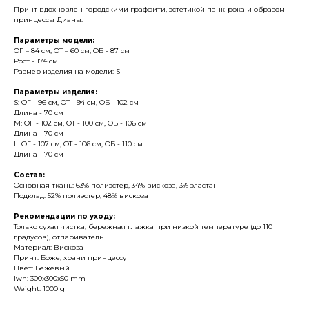
Принт вдохновлен городскими граффити, эстетикой панк-рока и образом
принцессы Дианы.
Параметры модели:
ОГ – 84 см, ОТ – 60 см, ОБ - 87 см
Рост - 174 см
Размер изделия на модели: S
Параметры изделия:
S: ОГ - 96 см, ОТ - 94 см, ОБ - 102 см
Длина - 70 см
M: ОГ - 102 см, ОТ - 100 см, ОБ - 106 см
Длина - 70 см
L: ОГ - 107 см, ОТ - 106 см, ОБ - 110 см
Длина - 70 см
Состав:
Основная ткань: 63% полиэстер, 34% вискоза, 3% эластан
Подклад: 52% полиэстер, 48% вискоза
Рекомендации по уходу:
Только сухая чистка, бережная глажка при низкой температуре (до 110
градусов), отпариватель.
Материал: Вискоза
Принт: Боже, храни принцессу
Цвет: Бежевый
lwh: 300x300x50 mm
Weight: 1000 g