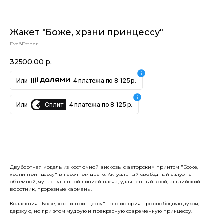
Жакет "Боже, храни принцессу"
Eve&Esther
32500,00
р.
Или
4 платежа по 8 125 р.
Сплит
Или
4 платежа по 8 125 р.
Купить
Двубортная модель из костюмной вискозы с авторским принтом "Боже,
храни принцессу" в песочном цвете. Актуальный свободный силуэт с
объемной, чуть спущенной линией плеча, удлинённый крой, английский
воротник, прорезные карманы.
Коллекция "Боже, храни принцессу" – это история про свободную духом,
дерзкую, но при этом мудрую и прекрасную современную принцессу.