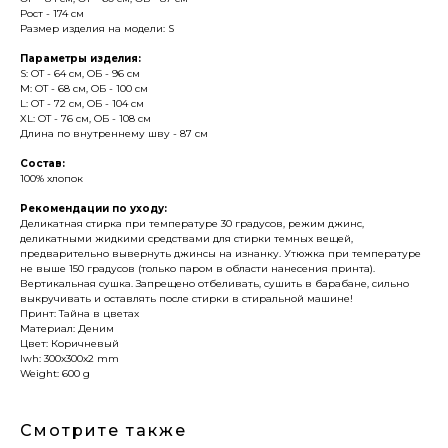
Рост - 174 см
Размер изделия на модели: S
Параметры изделия:
S: ОТ - 64 см, ОБ - 96 см
M: ОТ - 68 см, ОБ - 100 см
L: ОТ - 72 см, ОБ - 104 см
XL: ОТ - 76 см, ОБ - 108 см
Длина по внутреннему шву - 87 см
Состав:
100% хлопок
Рекомендации по уходу:
Деликатная стирка при температуре 30 градусов, режим джинс,
деликатными жидкими средствами для стирки темных вещей,
предварительно вывернуть джинсы на изнанку. Утюжка при температуре
не выше 150 градусов (только паром в области нанесения принта).
Вертикальная сушка. Запрещено отбеливать, сушить в барабане, сильно
выкручивать и оставлять после стирки в стиральной машине!
Принт: Тайна в цветах
Материал: Деним
Цвет: Коричневый
lwh: 300x300x2 mm
Weight: 600 g
Смотрите также