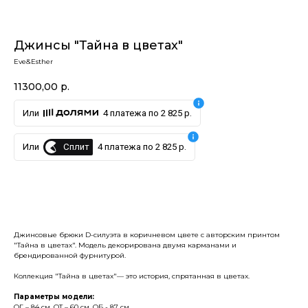
Джинсы "Тайна в цветах"
Eve&Esther
11300,00
р.
Или
4 платежа по 2 825 р.
Сплит
Или
4 платежа по 2 825 р.
Купить
Джинсовые брюки D-силуэта в коричневом цвете с авторским принтом
"Тайна в цветах". Модель декорирована двумя карманами и
брендированной фурнитурой.
Коллекция "Тайна в цветах"— это история, спрятанная в цветах.
Параметры модели:
ОГ – 84 см, ОТ – 60 см, ОБ - 87 см