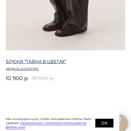
БРЮКИ "ТАЙНА В ЦВЕТАХ"
БР
МОДЕЛЬ D-СИЛУЭТА
МО
10 900
р.
18 900
р.
11
Мы используем куки, чтобы пользоваться сайтом было
ОК
удобнее.
Ознакомиться с политикой использования
©
2019-2026
Eve&Esther.ru
+7 985 266 02
файлов куки