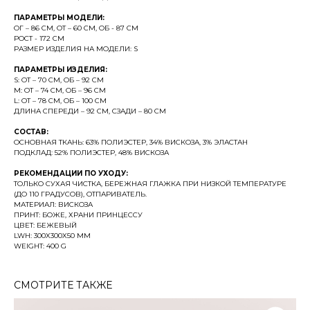
ПАРАМЕТРЫ МОДЕЛИ:
ОГ – 86 СМ, ОТ – 60 СМ, ОБ - 87 СМ
РОСТ - 172 СМ
РАЗМЕР ИЗДЕЛИЯ НА МОДЕЛИ: S
ПАРАМЕТРЫ ИЗДЕЛИЯ:
S: ОТ – 70 СМ, ОБ – 92 СМ
М: ОТ – 74 СМ, ОБ – 96 СМ
L: ОТ – 78 СМ, ОБ – 100 СМ
ДЛИНА СПЕРЕДИ – 92 СМ, СЗАДИ – 80 СМ
СОСТАВ:
ОСНОВНАЯ ТКАНЬ: 63% ПОЛИЭСТЕР, 34% ВИСКОЗА, 3% ЭЛАСТАН
ПОДКЛАД: 52% ПОЛИЭСТЕР, 48% ВИСКОЗА
РЕКОМЕНДАЦИИ ПО УХОДУ:
ТОЛЬКО СУХАЯ ЧИСТКА, БЕРЕЖНАЯ ГЛАЖКА ПРИ НИЗКОЙ ТЕМПЕРАТУРЕ
(ДО 110 ГРАДУСОВ), ОТПАРИВАТЕЛЬ.
МАТЕРИАЛ: ВИСКОЗА
ПРИНТ: БОЖЕ, ХРАНИ ПРИНЦЕССУ
ЦВЕТ: БЕЖЕВЫЙ
LWH: 300X300X50 MM
WEIGHT: 400 G
СМОТРИТЕ ТАКЖЕ