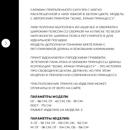
САРАФАН ПРИТАЛЕННОГО СИЛУЭТА С МЯГКО
РАСКЛЕШЁННОЙ К НИЗУ ЮБКОЙ В БЕЛОМ ЦВЕТЕ. МОДЕЛЬ
С АВТОРСКИМ ПРИНТОМ "БОЖЕ, ХРАНИ ПРИНЦЕССУ".
ЛИФ ПОЛОЧКИ ВЫПОЛНЕН ИЗ ЧАШЕЧЕК И ОФОРМЛЕН
ШИРОКИМ ПОЯСОМ СО СБОРКОЙ НА КУЛИСКЕ ПО ВСЕЙ
ОКРУЖНОСТИ. ШИРИНА ПОЯСА РЕГУЛИРУЕТСЯ ДЛЯ
ИДЕАЛЬНОЙ ПОСАДКИ.
МОДЕЛЬ ДОПОЛНЕНА ТОНКИМИ БРЕТЕЛЯМИ С
РЕГУЛИРОВКОЙ ДЛИНЫ И БОКОВЫМИ КАРМАНАМИ.
ПРИНТ ВДОХНОВЛЕН ГОРОДСКИМИ ГРАФФИТИ,
ЭСТЕТИКОЙ ПАНК-РОКА И ОБРАЗОМ ПРИНЦЕССЫ ДИАНЫ.
КОЛЛЕКЦИЯ "БОЖЕ, ХРАНИ ПРИНЦЕССУ" – ЭТО ИСТОРИЯ
ПРО СВОБОДНУЮ ДУХОМ, ДЕРЗКУЮ, НО ПРИ ЭТОМ
МУДРУЮ И ПРЕКРАСНУЮ СОВРЕМЕННУЮ ПРИНЦЕССУ.
*РАСПОЛОЖЕНИЕ ПРИНТА НА ИЗДЕЛИИ МОЖЕТ
ОТЛИЧАТЬСЯ ОТ ФОТО НА САЙТЕ
ПАРАМЕТРЫ МОДЕЛИ:
ОГ – 86 СМ, ОТ – 62 СМ, ОБ - 90 СМ
РОСТ - 175 СМ
РАЗМЕР ИЗДЕЛИЯ НА МОДЕЛИ: S
ПАРАМЕТРЫ ИЗДЕЛИЯ:
S: ОГ - 92 СМ, ОТ - 100 СМ, ОБ - 152 СМ
M: ОГ - 96 СМ, ОТ - 104 СМ, ОБ - 156 СМ