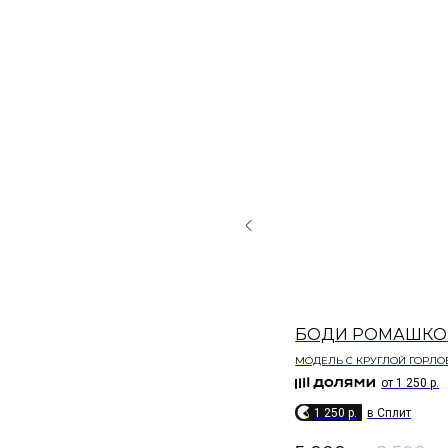
БРЮКИ "БОЖЕ ХРАНИ
БОДИ РОМАШКО
ПРИНЦЕССУ"
МОДЕЛЬ С КРУГЛОЙ ГОРЛ
МОДЕЛЬ ПРЯМОГО КРОЯ
от 1 250 р.
2 975 p.
в Сплит
1 250 p.
в Сплит
от 2 975 р.