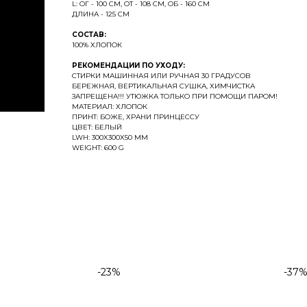
L: ОГ - 100 СМ, ОТ - 108 СМ, ОБ - 160 СМ
ДЛИНА - 125 СМ
СОСТАВ:
100% ХЛОПОК
РЕКОМЕНДАЦИИ ПО УХОДУ:
СТИРКИ МАШИННАЯ ИЛИ РУЧНАЯ 30 ГРАДУСОВ
БЕРЕЖНАЯ, ВЕРТИКАЛЬНАЯ СУШКА, ХИМЧИСТКА
ЗАПРЕЩЕНА!!! УТЮЖКА ТОЛЬКО ПРИ ПОМОЩИ ПАРОМ!
МАТЕРИАЛ: ХЛОПОК
ПРИНТ: БОЖЕ, ХРАНИ ПРИНЦЕССУ
ЦВЕТ: БЕЛЫЙ
LWH: 300X300X50 MM
WEIGHT: 600 G
-23%
-37