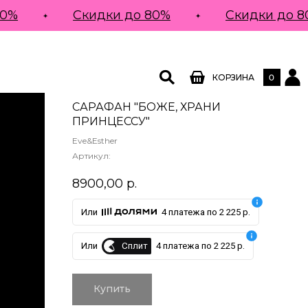
%
Скидки до 80%
Скидки до 80
0
КОРЗИНА
САРАФАН "БОЖЕ, ХРАНИ
ПРИНЦЕССУ"
Eve&Esther
Артикул:
8900,00
р.
Или
4 платежа по 2 225 р.
Сплит
Или
4 платежа по 2 225 р.
Купить