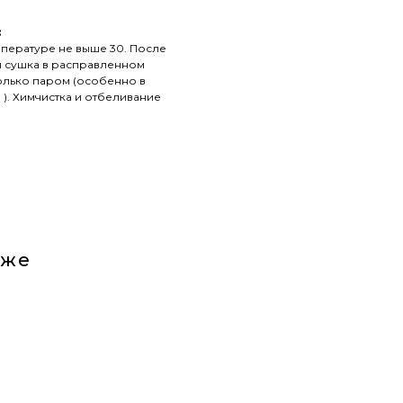
:
мпературе не выше 30. После
я сушка в расправленном
только паром (особенно в
). Химчистка и отбеливание
кже