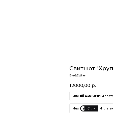
ПОДАРОЧНАЯ КАРТА
КАРТА ЛОЯЛЬНОСТИ
О НАС
КОНТАКТЫ
Свитшот "Хруп
Eve&Esther
+7 985 266 02 76
12000,00
р.
Или
4 плате
Сплит
Или
4 платеж