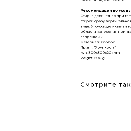
Рекомендации по уходу
Стирка деликатная при те
стирки сразу вертикальна
виде. Утюжка деликатная 
области нанесения принта 
запрещены!
Материал: Хлопок
Принт: "Хрупкость"
lwh: 300x300x20 mm
Weight: 500 g
Смотрите та