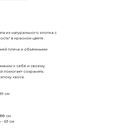
та из натурального хлопка с
сть" в красном цвете .
ией плеча и объёмными
имании к себе и своему
й помогает сохранять
эпоху хаоса.
 89 см
 88 см
 - 63 см