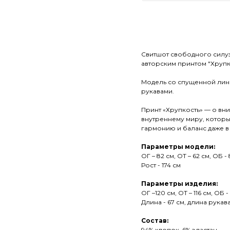
Купить
Свитшот свободного силуэ
авторским принтом "Хрупко
Модель со спущенной лин
рукавами.
Принт «Хрупкость» — о вн
внутреннему миру, которы
гармонию и баланс даже в 
Параметры модели:
ОГ – 82 см, ОТ – 62 см, ОБ -
Рост - 174 см
Параметры изделия:
ОГ –120 см, ОТ – 116 см, ОБ -
Длина - 67 см, длина рукава
Состав:
94% хлопок, 6% эластан