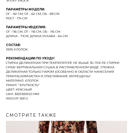
ЭПОХУ ХАОСА.
ПАРАМЕТРЫ МОДЕЛИ:
ОГ – 82 СМ, ОТ – 62 СМ, ОБ - 89 СМ
РОСТ - 174 СМ
ПАРАМЕТРЫ ИЗДЕЛИЯ:
ОГ –116 СМ, ОТ – 116 СМ, ОБ - 116 СМ
ДЛИНА - 71СМ, ДЛИНА РУКАВА - 64 СМ
СОСТАВ:
100% ХЛОПОК
РЕКОМЕНДАЦИИ ПО УХОДУ:
СТИРКА ДЕЛИКАТНАЯ ПРИ ТЕМПЕРАТУРЕ НЕ ВЫШЕ 30. ПОСЛЕ СТИРКИ
СРАЗУ ВЕРТИКАЛЬНАЯ СУШКА В РАСПРАВЛЕННОМ ВИДЕ. УТЮЖКА
ДЕЛИКАТНАЯ ТОЛЬКО ПАРОМ (ОСОБЕННО В ОБЛАСТИ НАНЕСЕНИЯ
ПРИНТА).ХИМЧИСТКА И ОТБЕЛИВАНИЕ ЗАПРЕЩЕНЫ!
МАТЕРИАЛ: ХЛОПОК
ПРИНТ: "ХРУПКОСТЬ"
ЦВЕТ: КРАСНЫЙ
LWH: 300X300X20 MM
WEIGHT: 500 G
СМОТРИТЕ ТАКЖЕ
%