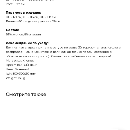
Рост - 177 см
Параметры изделия:
ОГ - 121 см, ОТ - 118 см, ОБ - 118 см
Длина - 60 см, длина рукава - 28 см
Состав:
92% хлопок, 8% эластан
Рекомендации по уходу:
Деликатная стирка при температуре не выше 30, горизонтальная сушка в
расправленном виде. Утюжка деликатная только паром (особенно в
области нанесения принта ). Химчистка и отбеливание запрещены!
Материал: Хлопок
Принт: КОТ-СЁРФЕР
Цвет: Бежевый
lwh: 300x300x20 mm
Weight: 150 g
Смотрите также