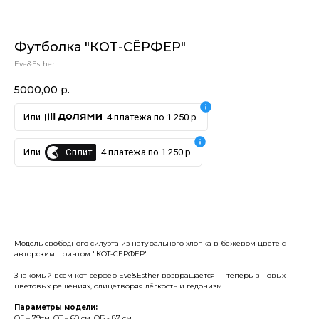
Футболка "КОТ-СЁРФЕР"
Eve&Esther
5000,00
р.
Или
4 платежа по 1 250 р.
Сплит
Или
4 платежа по 1 250 р.
Купить
Модель свободного силуэта из натурального хлопка в бежевом цвете с
авторским принтом "КОТ-СЁРФЕР".
Знакомый всем кот-серфер Eve&Esther возвращается — теперь в новых
цветовых решениях, олицетворяя лёгкость и гедонизм.
Параметры модели:
ОГ – 79см, ОТ – 60 см, ОБ - 87 см