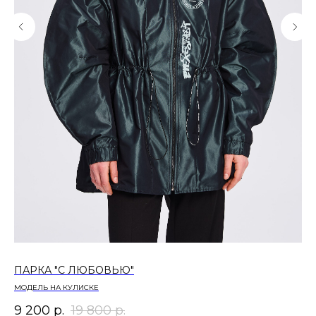
ПАРКА "С ЛЮБОВЬЮ"
ЖА
МОДЕЛЬ НА КУЛИСКЕ
ПР
9 200
р.
19 800
р.
18