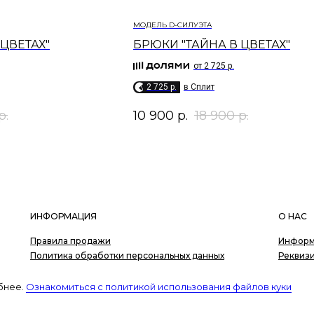
МОДЕЛЬ D-СИЛУЭТА
ЦВЕТАХ"
БРЮКИ "ТАЙНА В ЦВЕТАХ"
от 2 725 р.
2 725 p.
в Сплит
р.
10 900
р.
18 900
р.
ИНФОРМАЦИЯ
О НАС
Правила продажи
Информ
Политика обработки персональных данных
Реквиз
Согласие на обработку персональных данных
Контак
Вакансии
бнее.
Ознакомиться с политикой использования файлов куки