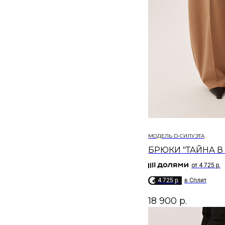
БРЮКИ
ДЕНИМ
ЮБКИ / ШОРТЫ
ТРИКОТАЖНЫЕ ИЗДЕЛИЯ
СВИТШОТЫ / ПОЛО
КОСТЮМЫ
ПЛАТЬЯ
РУБАШКИ
БОДИ
МОДЕЛЬ D-СИЛУЭТА
ФУТБОЛКИ
БРЮКИ "ТАЙНА В 
СКИДКИ ДО 80%
от 4 725 р.
ЛУКБУК
4 725 p.
в Сплит
18 900
р.