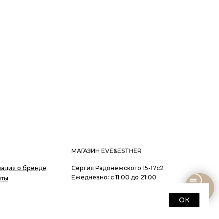
МАГАЗИН EVE&ESTHER
ация о бренде
Сергия Радонежского 15-17с2
Ежедневно: с 11:00 до 21:00
иты
ты
+7 985 266 02 76
ОК