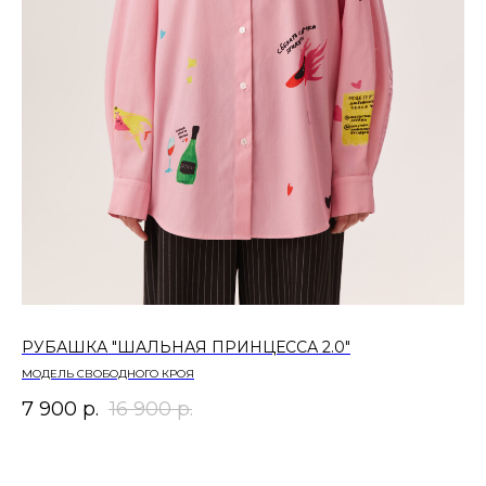
РУБАШКА "ШАЛЬНАЯ ПРИНЦЕССА 2.0"
СВ
МОДЕЛЬ СВОБОДНОГО КРОЯ
МО
7 900
р.
16 900
р.
8 