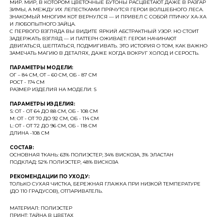
МИР. МИР, В КОТОРОМ ЦВЕТОЧНЫЕ БУТОНЫ РАСЦВЕТАЮТ ДАЖЕ В РАЗГАР
ЗИМЫ, А МЕЖДУ ИХ ЛЕПЕСТКАМИ ПРЯЧУТСЯ ГЕРОИ ВОЛШЕБНОГО ЛЕСА.
ЗНАКОМЫЙ МНОГИМ КОТ ВЕРНУЛСЯ — И ПРИВЕЛ С СОБОЙ ПТИЧКУ ХА-ХА
И ЛЮБОПЫТНОГО ЗАЙЦА.
С ПЕРВОГО ВЗГЛЯДА ВЫ ВИДИТЕ ЯРКИЙ АБСТРАКТНЫЙ УЗОР. НО СТОИТ
ЗАДЕРЖАТЬ ВЗГЛЯД — И ПАТТЕРН ОЖИВАЕТ: ГЕРОИ НАЧИНАЮТ
ДВИГАТЬСЯ, ШЕПТАТЬСЯ, ПОДМИГИВАТЬ. ЭТО ИСТОРИЯ О ТОМ, КАК ВАЖНО
ЗАМЕЧАТЬ МАГИЮ В ДЕТАЛЯХ, ДАЖЕ КОГДА ВОКРУГ ХОЛОД И СЕРОСТЬ.
ПАРАМЕТРЫ МОДЕЛИ:
ОГ – 84 СМ, ОТ – 60 СМ, ОБ - 87 СМ
РОСТ - 174 СМ
РАЗМЕР ИЗДЕЛИЯ НА МОДЕЛИ: S
ПАРАМЕТРЫ ИЗДЕЛИЯ:
S: ОТ - ОТ 64 ДО 88 СМ, ОБ - 108 СМ
M: ОТ - ОТ 70 ДО 92 СМ, ОБ - 114 СМ
L: ОТ - ОТ 72 ДО 96 СМ, ОБ - 118 СМ
ДЛИНА -108 СМ
СОСТАВ:
ОСНОВНАЯ ТКАНЬ: 63% ПОЛИЭСТЕР, 34% ВИСКОЗА, 3% ЭЛАСТАН
ПОДКЛАД: 52% ПОЛИЭСТЕР, 48% ВИСКОЗА
РЕКОМЕНДАЦИИ ПО УХОДУ:
ТОЛЬКО СУХАЯ ЧИСТКА, БЕРЕЖНАЯ ГЛАЖКА ПРИ НИЗКОЙ ТЕМПЕРАТУРЕ
(ДО 110 ГРАДУСОВ), ОТПАРИВАТЕЛЬ.
МАТЕРИАЛ: ПОЛИЭСТЕР
ПРИНТ: ТАЙНА В ЦВЕТАХ