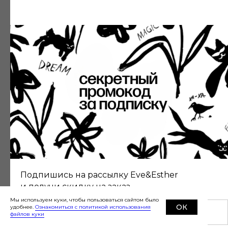
©
2019-2026
Eve&Esther.ru
+7 985 266 02
76
Подпишись на рассылку Eve&Esther
и получи скидку на заказ
Мы используем куки, чтобы пользоваться сайтом было
ОК
удобнее.
Ознакомиться с политикой использования
файлов куки