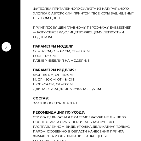
ФУТБОЛКА ПРИТАЛЕННОГО СИЛУЭТА ИЗ НАТУРАЛЬНОГО
ХЛОПКА С АВТОРСКИМ ПРИНТОМ "ВСЕ КОТЫ ЗАЩИЩЕНЫ"
В БЕЛОМ ЦВЕТЕ.
ПРИНТ ПОСВЯЩЁН ГЛАВНОМУ ПЕРСОНАЖУ EVE&ESTHER
— КОТУ-СЕРФЕРУ, ОЛИЦЕТВОРЯЮЩЕМУ ЛЁГКОСТЬ И
ГЕДОНИЗМ.
ПАРАМЕТРЫ МОДЕЛИ:
ОГ – 82 СМ, ОТ – 62 СМ, ОБ - 89 СМ
РОСТ - 174 СМ
РАЗМЕР ИЗДЕЛИЯ НА МОДЕЛИ: S
ПАРАМЕТРЫ ИЗДЕЛИЯ:
S: ОГ –86 СМ, ОТ – 80 СМ
M: ОГ – 90 СМ, ОТ – 84СМ
L: ОГ – 94 СМ, ОТ – 88СМ
ДЛИНА - 53 СМ, ДЛИНА РУКАВА - 16,5 СМ
СОСТАВ:
92% ХЛОПОК, 8% ЭЛАСТАН
РЕКОМЕНДАЦИИ ПО УХОДУ:
СТИРКА ДЕЛИКАТНАЯ ПРИ ТЕМПЕРАТУРЕ НЕ ВЫШЕ 30.
ПОСЛЕ СТИРКИ СРАЗУ ВЕРТИКАЛЬНАЯ СУШКА В
РАСПРАВЛЕННОМ ВИДЕ. УТЮЖКА ДЕЛИКАТНАЯ ТОЛЬКО
ПАРОМ (ОСОБЕННО В ОБЛАСТИ НАНЕСЕНИЯ ПРИНТА).
ХИМЧИСТКА И ОТБЕЛИВАНИЕ ЗАПРЕЩЕНЫ!
МАТЕРИАЛ: ХЛОПОК