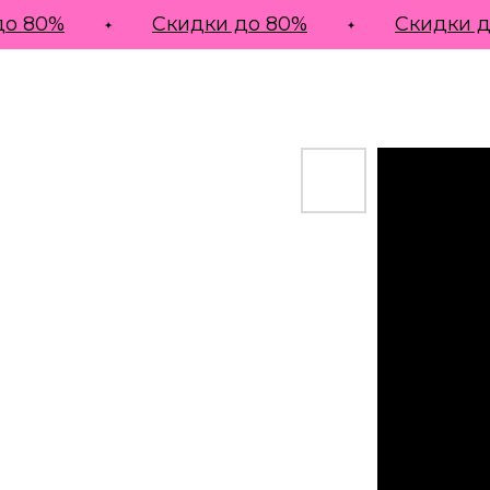
 80%
Скидки до 80%
Скидки до
НОВАЯ КОЛЛЕКЦИЯ SS'26
КАТАЛОГ
СКИДКИ ДО 80%
ЛУКБУК