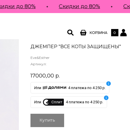
и до 80%
Скидки до 80%
Скидк
0
КОРЗИНА
ДЖЕМПЕР "ВСЕ КОТЫ ЗАЩИЩЕНЫ"
Eve&Esther
Артикул:
17000,00
р.
Или
4 платежа по 4 250 р.
Сплит
Или
4 платежа по 4 250 р.
Купить