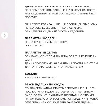
ДЖЕМПЕР ИЗ СМЕСОВОГО ХЛОПКА С АВТОРСКИМ
ПРИНТОМ "ВСЕ КОТЫ ЗАЩИЩЕНЫ" В КРАСНОМ ЦВЕТЕ.
НИЗ ИЗДЕЛИЯ ФИГУРНОЙ ФОРМЫ, УКОРОЧЕННЫЙ ПО
ПОЛОЧКЕ.
ПРИНТ "ВСЕ КОТЫ ЗАЩИЩЕНЫ" ПОСВЯЩЁН ГЛАВНОМУ
ПЕРСОНАЖУ EVE&ESTHER — КОТУ-СЕРФЕРУ,
ОЛИЦЕТВОРЯЮЩЕМУ ЛЁГКОСТЬ И ГЕДОНИЗМ.
ПАРАМЕТРЫ МОДЕЛИ:
ОГ – 85 СМ, ОТ – 64 СМ, ОБ - 90 СМ
РОСТ - 176 СМ
ПАРАМЕТРЫ ИЗДЕЛИЯ:
ОГ – 124 СМ, ОБ - 120 СМ, ШИРИНА ПО РЕЗИНКЕ ПОЯСА -
92СМ
ДЛИНА ПО ПОЛОЧКЕ - 64 СМ, ДЛИНА ПО СПИНКЕ - 70 СМ
ДЛИНА ПЛЕЧА - 23СМ, ДЛИНА РУКАВА - 51 СМ
СОСТАВ:
50% ХЛОПОК, 50% АКРИЛ
РЕКОМЕНДАЦИИ ПО УХОДУ:
СТИРКА ДЕЛИКАТНАЯ ПРИ ТЕМПЕРАТУРЕ НЕ ВЫШЕ 30.
ПОСЛЕ СТИРКИ ИЗДЕЛИЕ СРАЗУ, В РАСПРАВЛЕННОМ
ВИДЕ, ПОЛОЖИТЬ СУШИТЬ ГОРИЗОНТАЛЬНО. УТЮЖКА
ПАРОМ ТОЛЬКО В ГОРИЗОНТАЛЬНОМ ВИДЕ. ХИМЧИСТКА,
ОТБЕЛИВАНИЕ И СУШКА В БАРАБАНЕ ЗАПРЕЩЕНЫ.