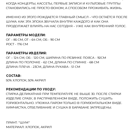
КОГДА КОНЦЕРТЫ, КАССЕТЫ, ПЕРВЫЕ ЗАПИСИ И КУЛЬТОВЫЕ ГРУППЫ
СТАНОВИЛИСЬ НЕ ПРОСТО ФОНОМ, А СПОСОБОМ ПРОЖИВАТЬ ЖИЗНЬ.
ИМЕННО ИЗ ЭТОГО РОЖДАЕТСЯ ГЛАВНЫЙ СМЫСЛ – ЧТО ОСТАЁТСЯ ПОСЛЕ
ШУМА. КАК ЭТА ЭПОХА ЗВУЧАЛА ВНУТРИ КАЖДОГО И КАК ОНА
ПРОДОЛЖАЕТ ВЛИЯТЬ НА НАС СЕГОДНЯ – УЖЕ КАК ВНУТРЕННИЙ ГОЛОС.
ПАРАМЕТРЫ МОДЕЛИ:
ОГ – 85 СМ, ОТ – 64 СМ, ОБ - 90 СМ
РОСТ - 176 СМ
ПАРАМЕТРЫ ИЗДЕЛИЯ:
ОГ – 124 СМ, ОБ - 120 СМ, ШИРИНА ПО РЕЗИНКЕ ПОЯСА - 92СМ
ДЛИНА ПО ПОЛОЧКЕ - 62 СМ, ДЛИНА ПО СПИНКЕ - 68 СМ
ДЛИНА ПЛЕЧА - 23СМ, ДЛИНА РУКАВА - 51 СМ
СОСТАВ:
50% ХЛОПОК, 50% АКРИЛ
РЕКОМЕНДАЦИИ ПО УХОДУ:
СТИРКА ДЕЛИКАТНАЯ ПРИ ТЕМПЕРАТУРЕ НЕ ВЫШЕ 30. ПОСЛЕ СТИРКИ
ИЗДЕЛИЕ СРАЗУ, В РАСПРАВЛЕННОМ ВИДЕ, ПОЛОЖИТЬ СУШИТЬ
ГОРИЗОНТАЛЬНО. УТЮЖКА ПАРОМ ТОЛЬКО В ГОРИЗОНТАЛЬНОМ ВИДЕ.
ХИМЧИСТКА, ОТБЕЛИВАНИЕ И СУШКА В БАРАБАНЕ ЗАПРЕЩЕНЫ.
ПРИНТ: "ШУМ"
МАТЕРИАЛ: ХЛОПОК, АКРИЛ