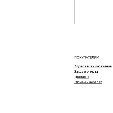
ПОДАРОЧНАЯ КАРТА
КАРТА ЛОЯЛЬНОСТИ
О НАС
ПОКУПАТЕЛЯМ
КОНТАКТЫ
Адреса всех магазинов
Заказ и оплата
+7 985 266 02 76
Доставка
Обмен и возврат