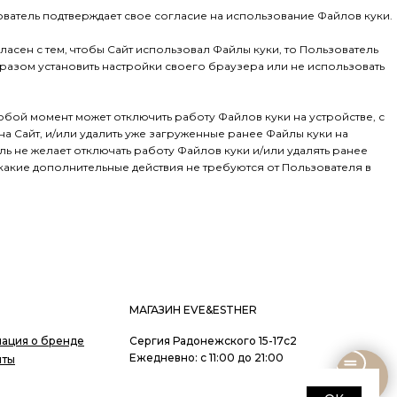
ователь подтверждает свое согласие на использование Файлов куки.
гласен с тем, чтобы Сайт использовал Файлы куки, то Пользователь
азом установить настройки своего браузера или не использовать
любой момент может отключить работу Файлов куки на устройстве, с
а Сайт, и/или удалить уже загруженные ранее Файлы куки на
ль не желает отключать работу Файлов куки и/или удалять ранее
какие дополнительные действия не требуются от Пользователя в
МАГАЗИН EVE&ESTHER
ация о бренде
Сергия Радонежского 15-17с2
Ежедневно: с 11:00 до 21:00
иты
ты
+7 985 266 02 76