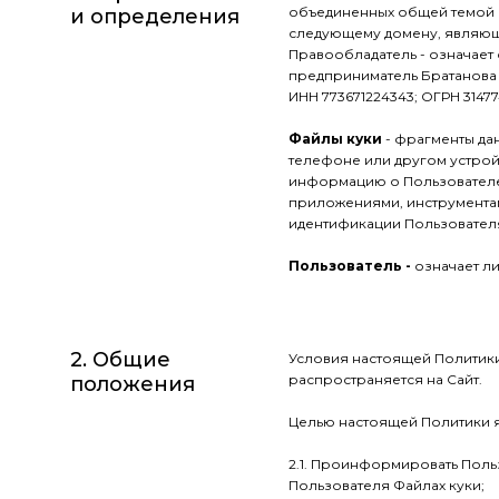
объединенных общей темой и
и определения
следующему домену, являющ
Правообладатель - означает
предприниматель Братанова А.Е
ИНН 773671224343; ОГРН 31477
Файлы куки
- фрагменты да
телефоне или другом устрой
информацию о Пользователе
приложениями, инструментам
идентификации Пользователя
Пользователь -
означает л
2. Общие
Условия настоящей Политики 
распространяется на Сайт.
положения
Целью настоящей Политики я
2.1. Проинформировать Поль
Пользователя Файлах куки;