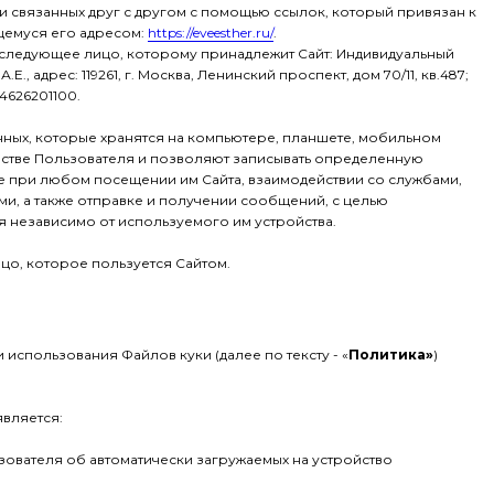
 связанных друг с другом с помощью ссылок, который привязан к
емуся его адресом:
https://eveesther.ru/
.
 следующее лицо, которому принадлежит Сайт: Индивидуальный
., адрес: 119261, г. Москва, Ленинский проспект, дом 70/11, кв.487;
4626201100.
нных, которые хранятся на компьютере, планшете, мобильном
стве Пользователя и позволяют записывать определенную
 при любом посещении им Сайта, взаимодействии со службами,
и, а также отправке и получении сообщений, с целью
 независимо от используемого им устройства.
ицо, которое пользуется Сайтом.
использования Файлов куки (далее по тексту - «
Политика»
)
вляется:
зователя об автоматически загружаемых на устройство