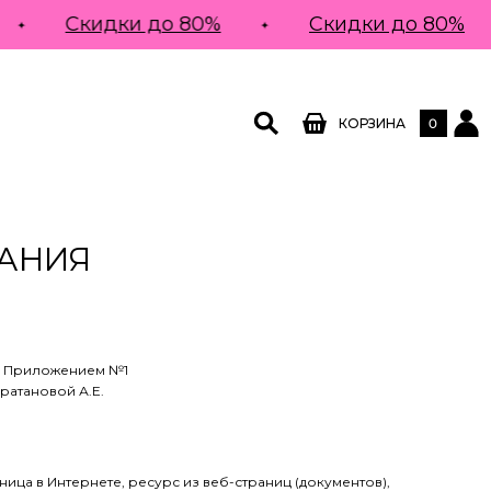
Скидки до 80%
Скидки до 80%
0
КОРЗИНА
АНИЯ
я Приложением №1
ратановой А.Е.
ца в Интернете, ресурс из веб-страниц (документов),