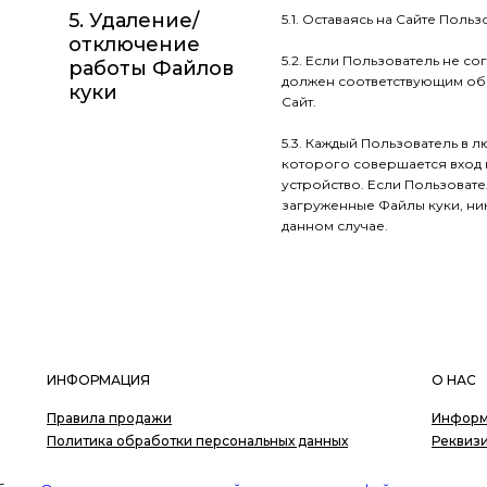
5. Удаление/
5.1.
Оставаясь на Сайте Польз
отключение
5.2. Если Пользователь не со
работы Файлов
должен соответствующим обр
куки
Сайт.
5.3. Каждый Пользователь в 
которого совершается вход н
устройство. Если Пользовате
загруженные Файлы куки, ни
данном случае.
ИНФОРМАЦИЯ
О НАС
Правила продажи
Информ
Политика обработки персональных данных
Реквиз
Согласие на обработку персональных данных
Контак
Вакансии