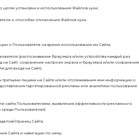
 о целях установки и использования Файлов куки;
ателя о способах отключения Файлов куки.
ии о Пользователе на время использования им Сайта;
зователя (распознавание браузера и/или устройства каждый раз,
д на Сайт, сохранение настроек экрана и браузера и/или сохранени
я для входа на Сайт);
ы третьими лицами на Сайте и/или отслеживания ими информации о
доставления таргетированной рекламы или аналитики пользования
сти сайта Пользователями, выявления эффективности рекламного
и среди Пользователей;
зделов/страниц Сайта;
ния Сайта и навигации по нему;