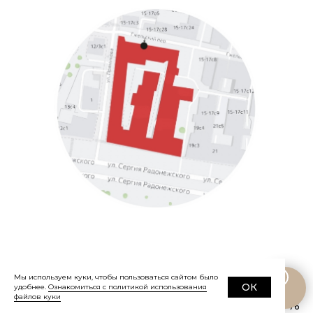
Мы используем куки, чтобы пользоваться сайтом было
ОК
удобнее.
Ознакомиться с политикой использования
©
2019-2026
Eve&Esther.ru
+7 985 266 02
файлов куки
76