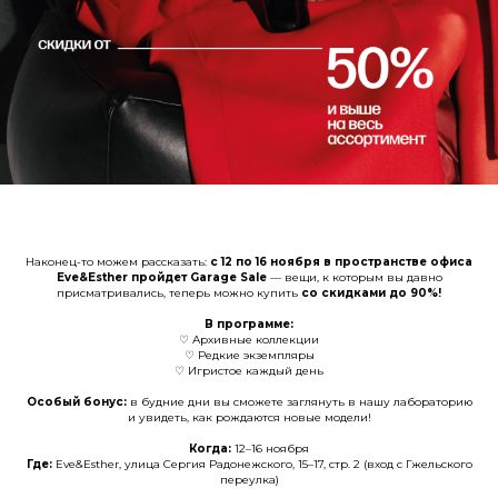
Наконец-то можем рассказать:
с 12 по 16 ноября в пространстве
офиса
Eve&Esther пройдет Garage Sale
— вещи, к которым вы давно
присматривались, теперь можно купить
со скидками до 90%!
В программе:
♡ Архивные коллекции
♡ Редкие экземпляры
♡ Игристое каждый день
Особый бонус:
в будние дни вы сможете заглянуть в нашу лабораторию
и увидеть, как рождаются новые модели!
Когда:
12–16 ноября
Где:
Eve&Esther, улица Сергия Радонежского, 15–17, стр. 2 (вход с Гжельского
переулка)