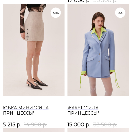
17 000
р.
33 500
р.
-65%
-55%
ЮБКА-МИНИ "СИЛА
ЖАКЕТ "СИЛА
ПРИНЦЕССЫ"
ПРИНЦЕССЫ"
5 215
р.
14 900
р.
15 000
р.
33 500
р.