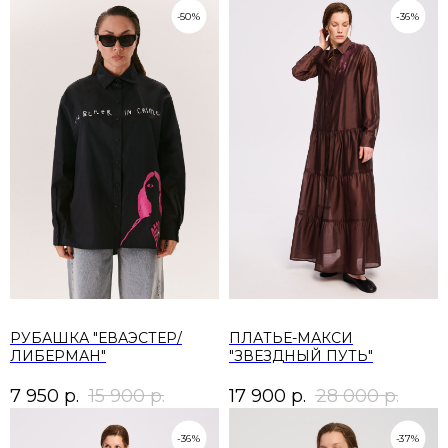
-50%
-36%
РУБАШКА "ЕВАЭСТЕР/
ПЛАТЬЕ-МАКСИ
ЛИБЕРМАН"
"ЗВЕЗДНЫЙ ПУТЬ"
7 950
р.
15 900
р.
17 900
р.
28 000
р.
-36%
-37%