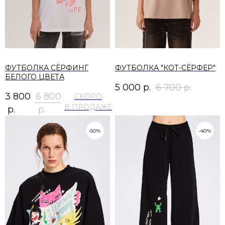
ФУТБОЛКА СЁРФИНГ
ФУТБОЛКА "КОТ-СЁРФЕР"
БЕЛОГО ЦВЕТА
5 000
р.
6 700
р.
3 800
6 800
р.
р.
-50%
-40%