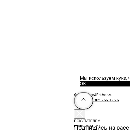
Мы используем куки, 
ОК
©
2019
Eve&Esther.ru
+7 985 266 02 76
ПОКУПАТЕЛЯМ
ИНФОРМАЦИЯ
Подпишись на расс