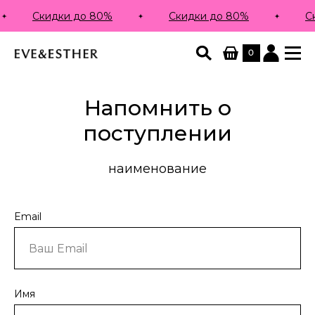
Скидки до 80%
Скидки до 80%
С
0
Напомнить о
поступлении
наименование
Email
Имя